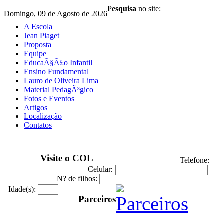
Pesquisa
no site:
Domingo, 09 de Agosto de 2026
A Escola
Jean Piaget
Proposta
Equipe
EducaÃ§Ã£o Infantil
Ensino Fundamental
Lauro de Oliveira Lima
Material PedagÃ³gico
Fotos e Eventos
Artigos
Localização
Contatos
Visite o COL
Telefone:
Celular:
N? de filhos:
Idade(s):
Parceiros