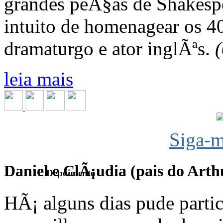
grandes peÃ§as de Shakespe
intuito de homenagear os 4
dramaturgo e ator inglÃªs.
leia mais
Siga-m
Daniel e ClÃ¡udia (pais do Arth
Depoimento
HÃ¡ alguns dias pude parti