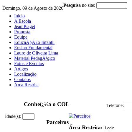
Pesquisa
no site:
Domingo, 09 de Agosto de 2026
Inicio
A Escola
Jean Piaget
Proposta
Equipe
EducaÃ§Ã£o Infantil
Ensino Fundamental
Lauro de Oliveira Lima
Material PedagÃ³gico
Fotos e Eventos
Artigos
Localização
Contatos
Área Restrita
Conheï¿½a o COL
Telefone:
Idade(s):
Parceiros
Área Restrita: