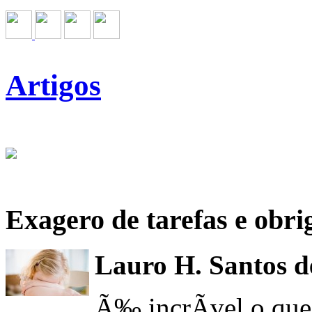
Artigos
Exagero de tarefas e obr
Lauro H. Santos d
Ã‰ incrÃ­vel o que