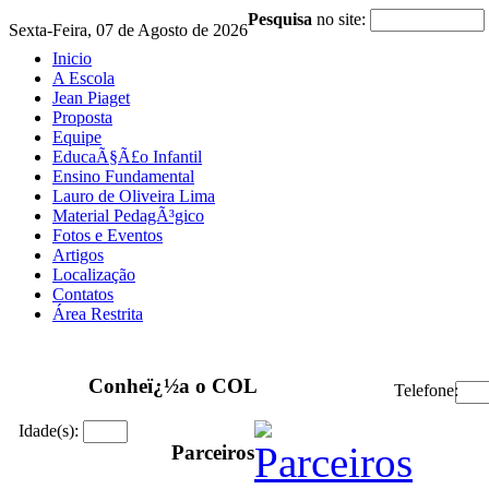
Pesquisa
no site:
Sexta-Feira, 07 de Agosto de 2026
Inicio
A Escola
Jean Piaget
Proposta
Equipe
EducaÃ§Ã£o Infantil
Ensino Fundamental
Lauro de Oliveira Lima
Material PedagÃ³gico
Fotos e Eventos
Artigos
Localização
Contatos
Área Restrita
Conheï¿½a o COL
Telefone:
Idade(s):
Parceiros