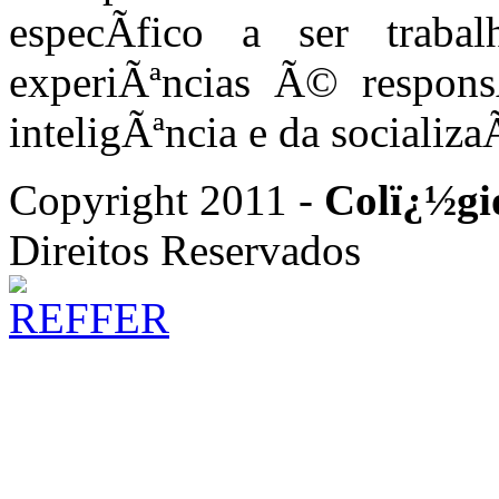
especÃ­fico a ser trab
experiÃªncias Ã© respons
inteligÃªncia e da socializ
Copyright 2011 -
Colï¿½gi
Direitos Reservados