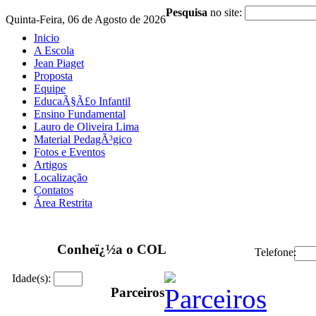
Pesquisa
no site:
Quinta-Feira, 06 de Agosto de 2026
Inicio
A Escola
Jean Piaget
Proposta
Equipe
EducaÃ§Ã£o Infantil
Ensino Fundamental
Lauro de Oliveira Lima
Material PedagÃ³gico
Fotos e Eventos
Artigos
Localização
Contatos
Área Restrita
Conheï¿½a o COL
Telefone:
Idade(s):
Parceiros