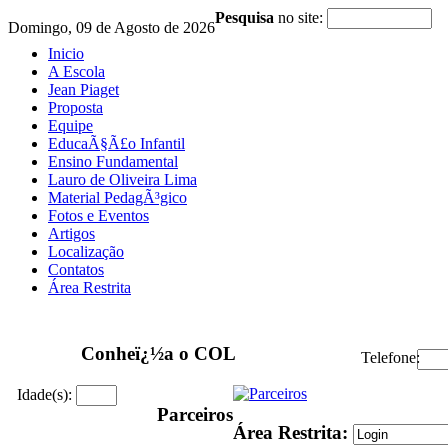
Pesquisa
no site:
Domingo, 09 de Agosto de 2026
Inicio
A Escola
Jean Piaget
Proposta
Equipe
EducaÃ§Ã£o Infantil
Ensino Fundamental
Lauro de Oliveira Lima
Material PedagÃ³gico
Fotos e Eventos
Artigos
Localização
Contatos
Área Restrita
Conheï¿½a o COL
Telefone:
Idade(s):
Parceiros
Área Restrita: