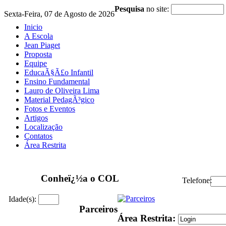
Pesquisa
no site:
Sexta-Feira, 07 de Agosto de 2026
Inicio
A Escola
Jean Piaget
Proposta
Equipe
EducaÃ§Ã£o Infantil
Ensino Fundamental
Lauro de Oliveira Lima
Material PedagÃ³gico
Fotos e Eventos
Artigos
Localização
Contatos
Área Restrita
Conheï¿½a o COL
Telefone:
Idade(s):
Parceiros
Área Restrita: