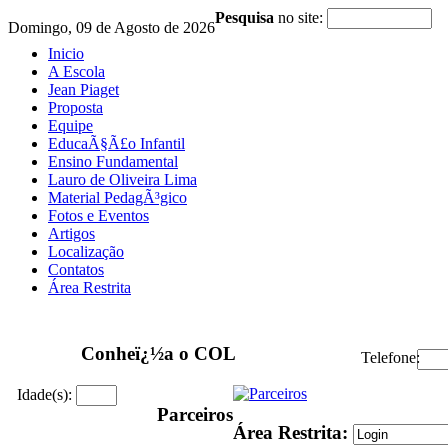
Pesquisa
no site:
Domingo, 09 de Agosto de 2026
Inicio
A Escola
Jean Piaget
Proposta
Equipe
EducaÃ§Ã£o Infantil
Ensino Fundamental
Lauro de Oliveira Lima
Material PedagÃ³gico
Fotos e Eventos
Artigos
Localização
Contatos
Área Restrita
Conheï¿½a o COL
Telefone:
Idade(s):
Parceiros
Área Restrita: