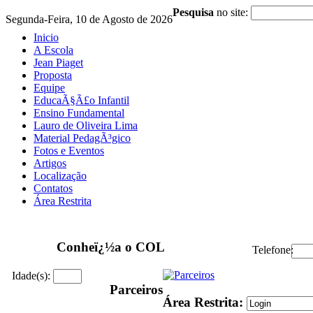
Pesquisa
no site:
Segunda-Feira, 10 de Agosto de 2026
Inicio
A Escola
Jean Piaget
Proposta
Equipe
EducaÃ§Ã£o Infantil
Ensino Fundamental
Lauro de Oliveira Lima
Material PedagÃ³gico
Fotos e Eventos
Artigos
Localização
Contatos
Área Restrita
Conheï¿½a o COL
Telefone:
Idade(s):
Parceiros
Área Restrita: