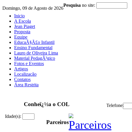
Pesquisa
no site:
Domingo, 09 de Agosto de 2026
Inicio
A Escola
Jean Piaget
Proposta
Equipe
EducaÃ§Ã£o Infantil
Ensino Fundamental
Lauro de Oliveira Lima
Material PedagÃ³gico
Fotos e Eventos
Artigos
Localização
Contatos
Área Restrita
Conheï¿½a o COL
Telefone:
Idade(s):
Parceiros